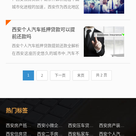
城市化进程的加速，西安作为西北地区
的重要中心城市，吸引了大量的人口流
入和住房需求，为了帮助有购房需求的
西安个人汽车抵押贷款可以提
家庭和个人更好地了解西安住房贷款的
前还款吗
申...
西安个人汽车抵押贷款提前还款全解析
在西安这座历史悠久的城市中,汽车不
仅是日常出行的工具，更成为了许多人
解决资金需求的重要资产之一，随着金
2
下一页
末页
1
共 2 页
融市场的不断发展，个人汽车抵押贷款
因...
热门标签
(1)
(1)
西安房产抵押贷款
西安小微企业贷款(西安小微企业贷款利率最低是多少钱)
西安压车贷款注意问题
西安房产装修贷款申请技巧
(1)
(1)
(1)
西安住房贷款有哪些限制
西安二手房贷款最新政策
西安私家车抵押贷款注意事项
西安个人汽车抵押贷款常见误区