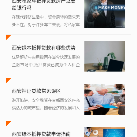
西安私家车抵押贷款房产证要
可能是一笔较大的开支，而贷款购车则
给银行吗
提...
在现代经济生活中，资金周转的需求无
处不在，对于许多车主来说，将私家车
作为抵押物向银行申请贷款是一种常见
的解决方案，许多人对这一过程中的一
西安绿本抵押贷款有哪些优势
些细节存在疑问，尤其是关于是否需要
将房产...
优势解析与实用指南在当今快速发展的
金融市场中,抵押贷款已成为个人和企
业筹集资金的重要方式之一，特别是在
西安这座历史悠久而又充满活力的城
市，随着经济的持续增长和房地产市场
西安押证贷款常见误区
的繁...
避开陷阱，安全融资在古都西安这座充
满活力的城市里，随着经济的发展和人
们消费观念的转变，越来越多的人开始
考虑通过抵押证件（如房产证、车辆登
记证等）来获取贷款，以满足购房、创
西安绿本抵押贷款申请指南