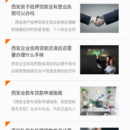
经营还是紧急资金周转，都可能需要快
西安房子抵押贷款没有营业执
速获得贷款支持，行驶证贷款作为一种
照可以办吗
较为灵...
：西安房产抵押贷款无营业执照办理解
析随着经济的快速发展，个人和企业的
融资需求日益增长，在西安这座历史悠
久而又现代化的城市里，房产作为重要
西安企业信用贷款还清后还需
的资产之一，常常被用作贷款的抵押
要办理什么手续
物，...
西安企业信用贷款结清后的必要手续与
后续管理指南在当今快速发展的经济环
境中,许多西安的企业选择通过信用贷
款来支持其业务扩展、技术升级或日常
西安全款车贷款申请指南
运营资金周转，当一笔辛勤筹谋得来的
企...
《西安全款车贷款申请指南：助您轻松
购车无忧》在当今社会，汽车已成为人
们生活中不可或缺的交通工具，对于许
多消费者来说，购买一辆心仪的全款车