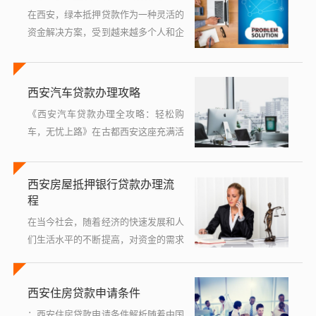
业...
在西安，绿本抵押贷款作为一种灵活的
资金解决方案，受到越来越多个人和企
业的青睐，无论是用于经营周转还是大
额消费，这种以机动车登记证书（即
“绿本”）作为抵押物的贷款方式，都能
西安汽车贷款办理攻略
帮助借...
《西安汽车贷款办理全攻略：轻松购
车，无忧上路》在古都西安这座充满活
力的城市里，随着生活节奏的加快和出
行需求的增加，越来越多的人选择通过
西安房屋抵押银行贷款办理流
贷款的方式购买心仪的汽车，面对琳琅
程
满目...
在当今社会，随着经济的快速发展和人
们生活水平的不断提高，对资金的需求
也日益增加，无论是为了创业、购房还
是其他投资，贷款已成为许多人解决资
西安住房贷款申请条件
金问题的重要途径之一，特别是对于那
些拥有...
：西安住房贷款申请条件解析随着中国