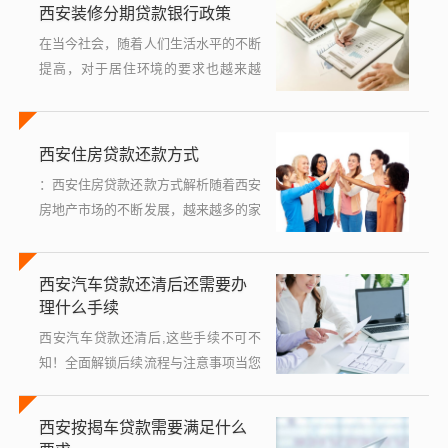
西安装修分期贷款银行政策
金支持，以税票为质押的贷款方式因其
操作简...
在当今社会，随着人们生活水平的不断
提高，对于居住环境的要求也越来越
高，西安作为中国历史文化名城，其房
地产市场一直备受关注，而在购房之
后，如何对房屋进行合理有效的装修，
西安住房贷款还款方式
成为了广大...
：西安住房贷款还款方式解析随着西安
房地产市场的不断发展，越来越多的家
庭选择通过住房贷款来实现拥有自己住
房的梦想，住房贷款作为一种金融工
西安汽车贷款还清后还需要办
具，为购房者提供了资金支持，但同时
理什么手续
也带...
西安汽车贷款还清后,这些手续不可不
知！全面解锁后续流程与注意事项当您
终于完成了最后一期的西安汽车贷款还
款,那种卸下财务重担的轻松感是否让
西安按揭车贷款需要满足什么
您满心欢喜？这并不意味着与这辆车相