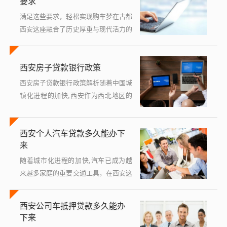
要求
关...
满足这些要求，轻松实现购车梦在古都
西安这座融合了历史厚重与现代活力的
城市里，汽车已成为人们出行的重要工
具，随着生活节奏的加快和个人消费观
西安房子贷款银行政策
念的转变，越来越多的市民选择通过贷
款...
西安房子贷款银行政策解析随着中国城
镇化进程的加快,西安作为西北地区的
重要城市，其房地产市场近年来呈现出
快速发展的趋势，住房贷款作为居民购
西安个人汽车贷款多久能办下
房的主要融资方式之一，也受到了广泛
来
关...
随着城市化进程的加快,汽车已成为越
来越多家庭的重要交通工具，在西安这
座历史悠久又充满活力的城市中，许多
人都希望能够拥有一辆属于自己的汽
西安公司车抵押贷款多久能办
车，购车往往需要一笔不小的资金投
下来
入，对于部...