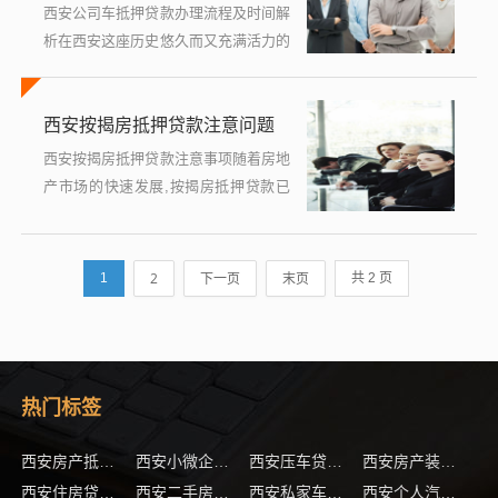
西安公司车抵押贷款办理流程及时间解
析在西安这座历史悠久而又充满活力的
城市中,企业的发展与壮大离不开资金
的有力支持，当企业面临资金周转需求
西安按揭房抵押贷款注意问题
时，车辆抵押贷款成为了一种快速获取
现...
西安按揭房抵押贷款注意事项随着房地
产市场的快速发展,按揭房抵押贷款已
成为许多家庭和个人解决资金需求的重
要途径，在西安这座历史悠久的城市
中，按揭房抵押贷款同样受到广泛关
2
下一页
末页
1
共 2 页
注，由...
热门标签
(1)
(1)
西安房产抵押贷款
西安小微企业贷款(西安小微企业贷款利率最低是多少钱)
西安压车贷款注意问题
西安房产装修贷款申请技巧
(1)
(1)
(1)
西安住房贷款有哪些限制
西安二手房贷款最新政策
西安私家车抵押贷款注意事项
西安个人汽车抵押贷款常见误区