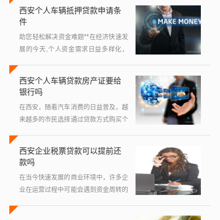
西安个人车辆抵押贷款申请条
者可能会面临无法按时偿还房贷的困
件
境，...
助您轻松解决资金难题**在经济快速发
展的今天,个人资金需求日益多样化，
而车辆抵押贷款作为一种灵活便捷的融
资方式，受到了广大车主的青睐，特别
西安个人车辆贷款房产证要给
是在历史悠久、文化底蕴深厚的西
银行吗
安，...
在西安，随着汽车消费的日益普及，越
来越多的市民选择通过贷款方式购买个
人车辆，在这个过程中，一个常见的问
题是：为了获得个人车辆贷款，是否需
西安企业税票贷款可以提前还
要将房产证提供给银行？本文将详细探
款吗
讨这一...
在当今快速发展的商业环境中，许多企
业在运营过程中可能会遇到资金周转的
问题，为了缓解这一压力，不少企业会
选择通过各种融资渠道来获取必要的资