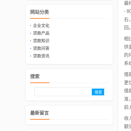
最
-
网站分类
右
企业文化
回
贷款产品
相
贷款知识
供
贷款问答
的
贷款资讯
系
借
搜索
更
借
准
前
最新留言
收
额