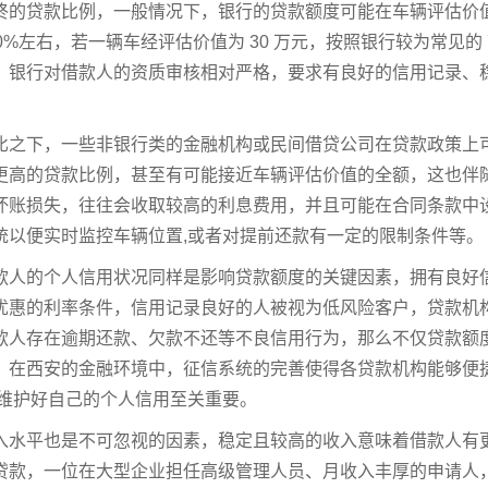
终的贷款比例，一般情况下，银行的贷款额度可能在车辆评估价值
 80%左右，若一辆车经评估价值为 30 万元，按照银行较为常见的
，银行对借款人的资质审核相对严格，要求有良好的信用记录、
。
比之下，一些非银行类的金融机构或民间借贷公司在贷款政策上
更高的贷款比例，甚至有可能接近车辆评估价值的全额，这也伴
坏账损失，往往会收取较高的利息费用，并且可能在合同条款中设
统以便实时监控车辆位置,或者对提前还款有一定的限制条件等。
款人的个人信用状况同样是影响贷款额度的关键因素，拥有良好
优惠的利率条件，信用记录良好的人被视为低风险客户，贷款机
款人存在逾期还款、欠款不还等不良信用行为，那么不仅贷款额
，在西安的金融环境中，征信系统的完善使得各贷款机构能够便
,维护好自己的个人信用至关重要。
入水平也是不可忽视的因素，稳定且较高的收入意味着借款人有
贷款，一位在大型企业担任高级管理人员、月收入丰厚的申请人