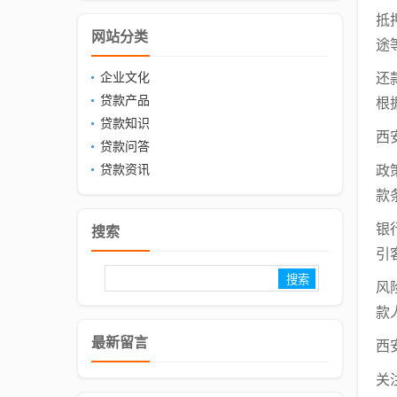
抵
网站分类
途
企业文化
还
贷款产品
根
贷款知识
西
贷款问答
贷款资讯
政
款
银
搜索
引
风
款
最新留言
西
关