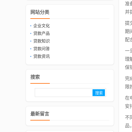
准
并
网站分类
提
企业文化
期
贷款产品
配
贷款知识
贷款问答
一
贷款资讯
理
保
搜索
完
限
在
安
最新留言
不
品