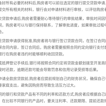
备好所有必要的材料后,购房者可以前往选定的银行提交贷款申
提交所有相关的材料，银行会对申请材料进行审核，以评估购房
交贷款申请后,购房者需要耐心等待银行的审批结果，审批时间
间，购房者可以与银行保持联系，了解审批进度，如果审批过程
合。
旦贷款申请获得批准,购房者将与银行签订贷款合同，在签订合
解合同内容，签订合同后，购房者需要按照合同约定向银行支付
银行在购房者违约时能够顺利收回贷款。
成抵押登记手续后,银行将按照合同约定将贷款金额划拨至开发
按时还款，逾期还款可能会导致罚息和信用记录受损等后果。
申请全款房贷款前,购房者应提前规划自己的财务状况，确保自
排家庭支出，避免因购房而导致生活压力过大。
同的银行和贷款产品有不同的利率和还款方式,购房者应根据自
，在比较不同银行的产品时，要关注利率、还款期限、提前还款